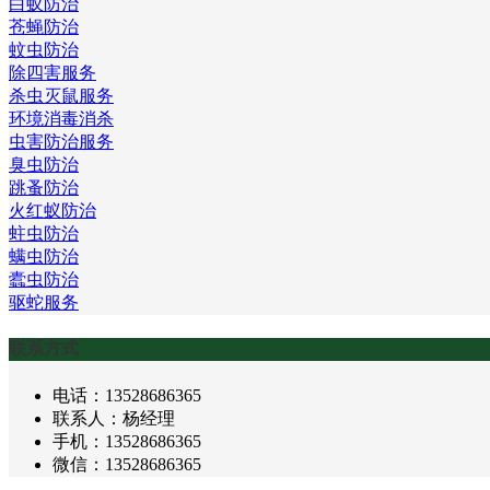
白蚁防治
苍蝇防治
蚊虫防治
除四害服务
杀虫灭鼠服务
环境消毒消杀
虫害防治服务
臭虫防治
跳蚤防治
火红蚁防治
蛀虫防治
螨虫防治
蠹虫防治
驱蛇服务
联系方式
电话：13528686365
联系人：杨经理
手机：13528686365
微信：13528686365