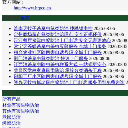
官方网站：
http://www.hrpco.cn
新闻动态
更多
淮南灭蚊子杀臭虫鼠类防治 找骅锐虫控
2026-08-06
定州商场超市鼠类防治治理点 安全正规环保
2026-08-06
沅江餐厅食堂白蚁防治上门电话 安全无害更放心
2026-08
常宁灭苍蝇杀臭虫杀虫灭鼠服务 全城上门服务
2026-08-0
桓台物业社区除四害电话号码 全城上门服务
2026-08-06
荆门消杀臭虫鼠类防治 快速上门服务
2026-08-06
迁西消杀臭虫除虫杀虫联系方式 一站式更安心
2026-08-0
荣昌区学校家庭鼠类防治 承接各类消杀工程
2026-08-06
邵阳工厂小区除四害电话号码 全城上门服务
2026-08-06
资兴灭蚊虫抓老鼠白蚁防治上门电话 服务周到免费咨询
2
产品分类
所有产品
林业有害生物防治
其他有害生物防治
老鼠防治
蟑螂防治