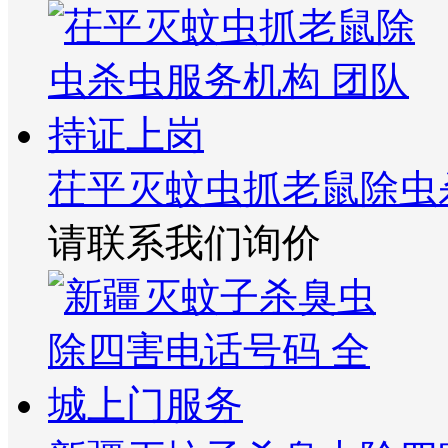
茌平灭蚊虫抓老鼠除虫
请联系我们询价