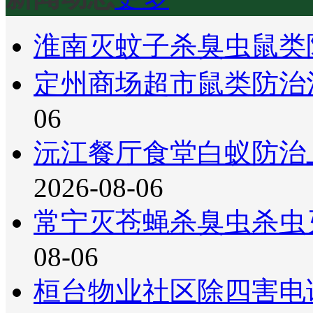
淮南灭蚊子杀臭虫鼠类
定州商场超市鼠类防治
06
沅江餐厅食堂白蚁防治
2026-08-06
常宁灭苍蝇杀臭虫杀虫
08-06
桓台物业社区除四害电