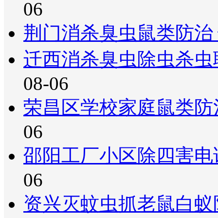
06
荆门消杀臭虫鼠类防治
迁西消杀臭虫除虫杀虫
08-06
荣昌区学校家庭鼠类防
06
邵阳工厂小区除四害电
06
资兴灭蚊虫抓老鼠白蚁