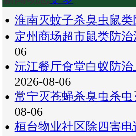
淮南灭蚊子杀臭虫鼠类
定州商场超市鼠类防治
06
沅江餐厅食堂白蚁防治
2026-08-06
常宁灭苍蝇杀臭虫杀虫
08-06
桓台物业社区除四害电