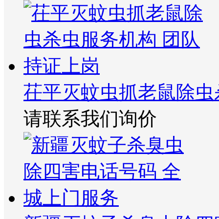
茌平灭蚊虫抓老鼠除虫
请联系我们询价