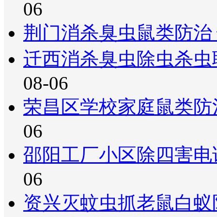
06
荆门消杀臭虫鼠类防治
迁西消杀臭虫除虫杀虫
08-06
荣昌区学校家庭鼠类防
06
邵阳工厂小区除四害电
06
资兴灭蚊虫抓老鼠白蚁