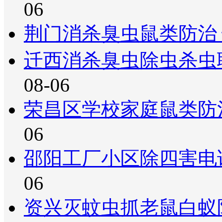
06
荆门消杀臭虫鼠类防治
迁西消杀臭虫除虫杀虫
08-06
荣昌区学校家庭鼠类防
06
邵阳工厂小区除四害电
06
资兴灭蚊虫抓老鼠白蚁