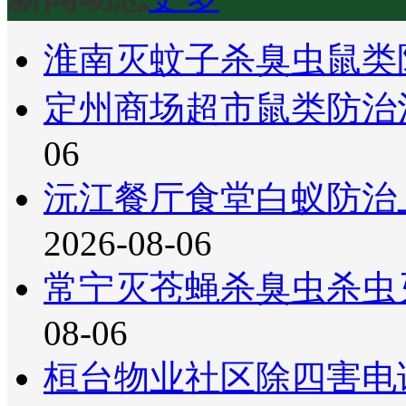
淮南灭蚊子杀臭虫鼠类
定州商场超市鼠类防治
06
沅江餐厅食堂白蚁防治
2026-08-06
常宁灭苍蝇杀臭虫杀虫
08-06
桓台物业社区除四害电