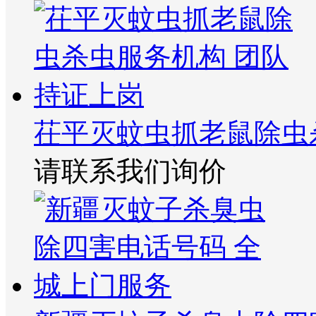
茌平灭蚊虫抓老鼠除虫
请联系我们询价