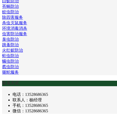
白蚁防治
苍蝇防治
蚊虫防治
除四害服务
杀虫灭鼠服务
环境消毒消杀
虫害防治服务
臭虫防治
跳蚤防治
火红蚁防治
蛀虫防治
螨虫防治
蠹虫防治
驱蛇服务
联系方式
电话：13528686365
联系人：杨经理
手机：13528686365
微信：13528686365