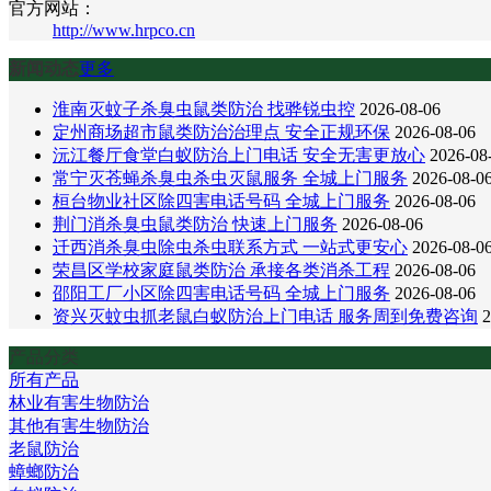
官方网站：
http://www.hrpco.cn
新闻动态
更多
淮南灭蚊子杀臭虫鼠类防治 找骅锐虫控
2026-08-06
定州商场超市鼠类防治治理点 安全正规环保
2026-08-06
沅江餐厅食堂白蚁防治上门电话 安全无害更放心
2026-08
常宁灭苍蝇杀臭虫杀虫灭鼠服务 全城上门服务
2026-08-0
桓台物业社区除四害电话号码 全城上门服务
2026-08-06
荆门消杀臭虫鼠类防治 快速上门服务
2026-08-06
迁西消杀臭虫除虫杀虫联系方式 一站式更安心
2026-08-0
荣昌区学校家庭鼠类防治 承接各类消杀工程
2026-08-06
邵阳工厂小区除四害电话号码 全城上门服务
2026-08-06
资兴灭蚊虫抓老鼠白蚁防治上门电话 服务周到免费咨询
2
产品分类
所有产品
林业有害生物防治
其他有害生物防治
老鼠防治
蟑螂防治