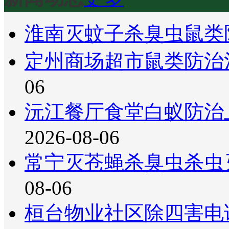
淮南灭蚊子杀臭虫鼠类
定州商场超市鼠类防治
06
沅江餐厅食堂白蚁防治
2026-08-06
常宁灭苍蝇杀臭虫杀虫
08-06
桓台物业社区除四害电