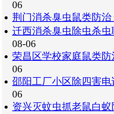
06
荆门消杀臭虫鼠类防治
迁西消杀臭虫除虫杀虫
08-06
荣昌区学校家庭鼠类防
06
邵阳工厂小区除四害电
06
资兴灭蚊虫抓老鼠白蚁