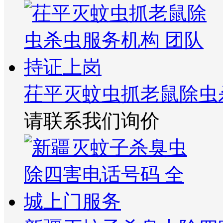
茌平灭蚊虫抓老鼠除虫
请联系我们询价