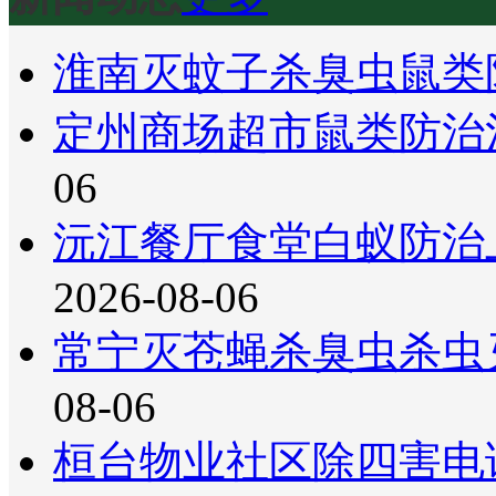
淮南灭蚊子杀臭虫鼠类
定州商场超市鼠类防治
06
沅江餐厅食堂白蚁防治
2026-08-06
常宁灭苍蝇杀臭虫杀虫
08-06
桓台物业社区除四害电