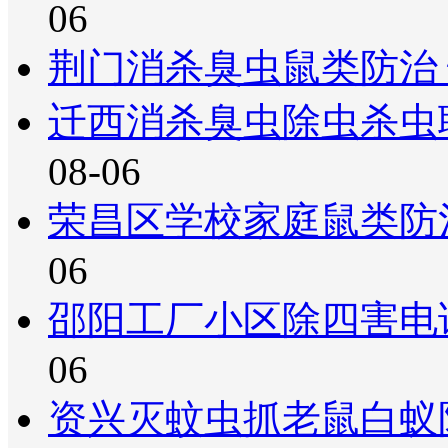
06
荆门消杀臭虫鼠类防治
迁西消杀臭虫除虫杀虫
08-06
荣昌区学校家庭鼠类防
06
邵阳工厂小区除四害电
06
资兴灭蚊虫抓老鼠白蚁