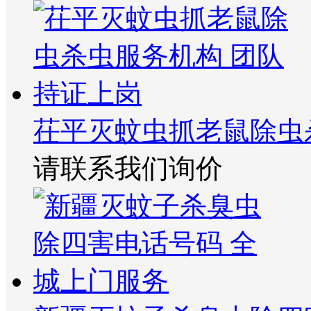
茌平灭蚊虫抓老鼠除虫
请联系我们询价