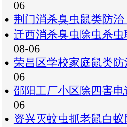
06
荆门消杀臭虫鼠类防治
迁西消杀臭虫除虫杀虫
08-06
荣昌区学校家庭鼠类防
06
邵阳工厂小区除四害电
06
资兴灭蚊虫抓老鼠白蚁