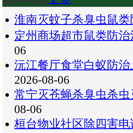
淮南灭蚊子杀臭虫鼠类
定州商场超市鼠类防治
06
沅江餐厅食堂白蚁防治
2026-08-06
常宁灭苍蝇杀臭虫杀虫
08-06
桓台物业社区除四害电