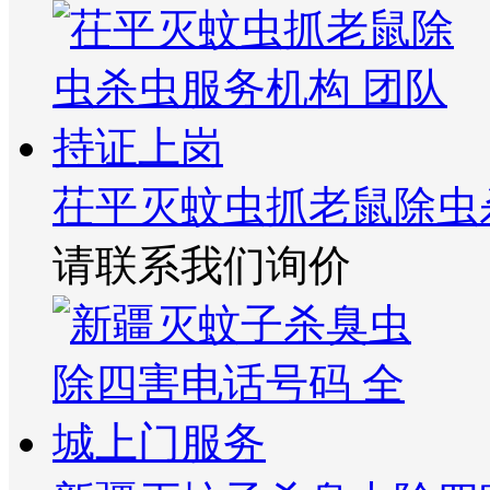
茌平灭蚊虫抓老鼠除虫
请联系我们询价