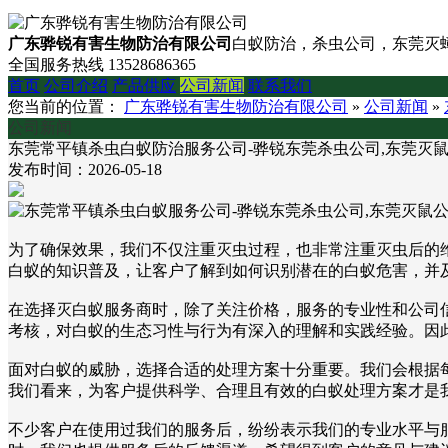
广东骅锐有害生物防治有限公司
白蚁防治，杀虫公司，东莞灭蟑
全国服务热线
13528686365
首页
公司介绍
产品供应
公司新闻
联系我们
您当前的位置：
广东骅锐有害生物防治有限公司
»
公司新闻
»
公司新闻
东莞常平镇杀虫白蚁防治服务公司-骅锐东莞杀虫公司,东莞灭
发布时间：2026-05-18
为了确保效果，我们不仅注重灭虫过程，也非常注重灭虫后的
白蚁的知识普及，让客户了解到如何识别潜在的白蚁危害，并
在选择灭白蚁服务商时，除了关注价格，服务的专业性和公司
考核，对白蚁的生态习性与行为有深入的理解和实践经验。因
面对白蚁的威胁，选择合适的处理方案十分重要。我们会根据
我们看来，为客户提供科学、合理且有效的白蚁处理方案才是
不少客户在使用过我们的服务后，纷纷表示我们的专业水平与