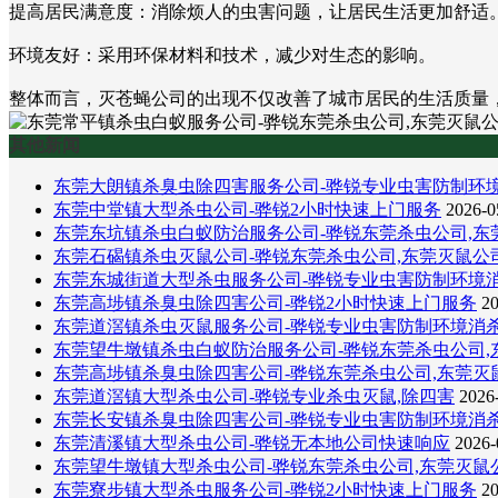
提高居民满意度：消除烦人的虫害问题，让居民生活更加舒适
环境友好：采用环保材料和技术，减少对生态的影响。
整体而言，灭苍蝇公司的出现不仅改善了城市居民的生活质量
其他新闻
东莞大朗镇杀臭虫除四害服务公司-骅锐专业虫害防制环
东莞中堂镇大型杀虫公司-骅锐2小时快速上门服务
2026-0
东莞东坑镇杀虫白蚁防治服务公司-骅锐东莞杀虫公司,东
东莞石碣镇杀虫灭鼠公司-骅锐东莞杀虫公司,东莞灭鼠公
东莞东城街道大型杀虫服务公司-骅锐专业虫害防制环境
东莞高埗镇杀臭虫除四害公司-骅锐2小时快速上门服务
20
东莞道滘镇杀虫灭鼠服务公司-骅锐专业虫害防制环境消
东莞望牛墩镇杀虫白蚁防治服务公司-骅锐东莞杀虫公司,
东莞高埗镇杀臭虫除四害公司-骅锐东莞杀虫公司,东莞灭
东莞道滘镇大型杀虫公司-骅锐专业杀虫灭鼠,除四害
2026
东莞长安镇杀臭虫除四害公司-骅锐专业虫害防制环境消
东莞清溪镇大型杀虫公司-骅锐无本地公司快速响应
2026-
东莞望牛墩镇大型杀虫公司-骅锐东莞杀虫公司,东莞灭鼠
东莞寮步镇大型杀虫服务公司-骅锐2小时快速上门服务
20